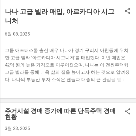
나나 고급 빌라 매입, 아르카디아 시그
니처
6월 08, 2025
그룹 애프터스쿨 출신 배우 나나가 경기 구리시 아천동에 위치
한 고급 빌라 '아르카디아 시그니처'를 매입했다. 이번 매입은
42억 원의 높은 가격으로 이루어졌으며, 나나는 이 전원주택형
고급 빌라를 통해 더욱 삶의 질을 높이고자 하는 것으로 알려졌
다. 나나의 부동산 투자 소식은 팬들과 대중의 큰 관심을 받고
있다. 나나의 고급 빌라 매입 소식 나나가 경기 구리시에 위치한
고급 빌라를 매입했다는 소식이 전해졌다. 이 빌라는 '아르카디
아 시그니처'라는 이름으로, 전원주택형 고급 빌라로 설계되어
있다. 나나의 매입 금액은 무려 42억 원으로, 그녀의 새로운 보
주거시설 경매 증가에 따른 단독주택 경매
금자리는 기대와 흥미를 자아내고 있다. 배우 나나는 최근 활발
현황
히 활동하며 많은 인기를 끌고 있는 스타이다. 이번 고급 빌라
3월 23, 2025
매입은 그녀가 연예계에서 쌓아온 성공의 성과를 보여주는 사