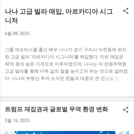
나나 고급 빌라 매입, 아르카디아 시그
니처
6월 08, 2025
그룹 애프터스쿨 출신 배우 나나가 경기 구리시 아천동에 위치
한 고급 빌라 '아르카디아 시그니처'를 매입했다. 이번 매입은
42억 원의 높은 가격으로 이루어졌으며, 나나는 이 전원주택형
고급 빌라를 통해 더욱 삶의 질을 높이고자 하는 것으로 알려졌
다. 나나의 부동산 투자 소식은 팬들과 대중의 큰 관심을 받고
있다. 나나의 고급 빌라 매입 소식 나나가 경기 구리시에 위치한
고급 빌라를 매입했다는 소식이 전해졌다. 이 빌라는 '아르카디
아 시그니처'라는 이름으로, 전원주택형 고급 빌라로 설계되어
있다. 나나의 매입 금액은 무려 42억 원으로, 그녀의 새로운 보
트럼프 재집권과 글로벌 무역 환경 변화
금자리는 기대와 흥미를 자아내고 있다. 배우 나나는 최근 활발
3월 16, 2025
히 활동하며 많은 인기를 끌고 있는 스타이다. 이번 고급 빌라
매입은 그녀가 연예계에서 쌓아온 성공의 성과를 보여주는 사