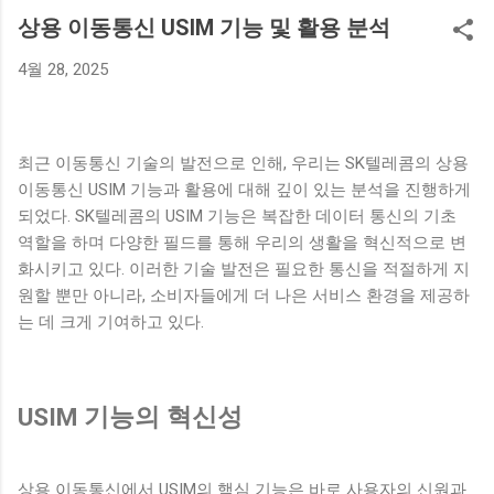
있다. 나나의 매입 금액은 무려 42억 원으로, 그녀의 새로운 보
상용 이동통신 USIM 기능 및 활용 분석
금자리는 기대와 흥미를 자아내고 있다. 배우 나나는 최근 활발
4월 28, 2025
히 활동하며 많은 인기를 끌고 있는 스타이다. 이번 고급 빌라
매입은 그녀가 연예계에서 쌓아온 성공의 성과를 보여주는 사
례로, 팬들에게도 긍정적인 반응을 얻고 있다. 나나의 부동산 투
자에 대한 관심은 그녀의 개인적인 재산이나 재정 상태에 대한
최근 이동통신 기술의 발전으로 인해, 우리는 SK텔레콤의 상용
궁금증을 불러일으키기도 했다. 한편, 나나는 고급 빌라를 매입
이동통신 USIM 기능과 활용에 대해 깊이 있는 분석을 진행하게
하면서 앞으로의 계획에 대한 이야기도 전했다. 그녀는 이를 통
되었다. SK텔레콤의 USIM 기능은 복잡한 데이터 통신의 기초
해 안정된 생활 환경을 원하는 만큼 스스로의 삶을 더욱 풍요롭
역할을 하며 다양한 필드를 통해 우리의 생활을 혁신적으로 변
게 만드는데 중점을 두고 있다고 전했다. 앞으로 그녀가 어떤 방
화시키고 있다. 이러한 기술 발전은 필요한 통신을 적절하게 지
식으로 고급 빌라에서의 새 삶을 꾸려나갈지 많은 이들이 주목
원할 뿐만 아니라, 소비자들에게 더 나은 서비스 환경을 제공하
하고 있다. 아르카디아 시그니처의 매력 '아르카디아 시그니
는 데 크게 기여하고 있다.
처'는 경기 구리시에 위치한 전원주택형 고급 빌라로, 자연과 조
화를 이루는 아름다운 환경 속에 자리잡고 있다. 이 빌라는 탁월
한 디자인과 고급스러운 인테리어로 유명하며, 다양한 편의 시
USIM 기능의 혁신성
설을 갖추고 있어 주거 공간으로서의 매력을 높이고 있다. 특히,
이 빌라는 넓은 공간과 개인적인 프라이버시를 중요시하는 모
든 요소를 갖추고 있다. 나나가 선택한 아르카디아 시그니처는
상용 이동통신에서 USIM의 핵심 기능은 바로 사용자의 신원과