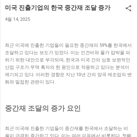
있다. 나나의 매입 금액은 무려 42억 원으로, 그녀의 새로운 보
미국 진출기업의 한국 중간재 조달 증가
금자리는 기대와 흥미를 자아내고 있다. 배우 나나는 최근 활발
4월 14, 2025
히 활동하며 많은 인기를 끌고 있는 스타이다. 이번 고급 빌라
매입은 그녀가 연예계에서 쌓아온 성공의 성과를 보여주는 사
례로, 팬들에게도 긍정적인 반응을 얻고 있다. 나나의 부동산 투
자에 대한 관심은 그녀의 개인적인 재산이나 재정 상태에 대한
최근 미국에 진출한 기업들이 필요한 중간재의 59%를 한국에서
궁금증을 불러일으키기도 했다. 한편, 나나는 고급 빌라를 매입
조달하고 있다는 보도가 있었다. 이는 인건비와 물가 압박을 피
하면서 앞으로의 계획에 대한 이야기도 전했다. 그녀는 이를 통
하기 위한 대안으로 부각되며, 한국과 미국 간의 상호 보완적인
해 안정된 생활 환경을 원하는 만큼 스스로의 삶을 더욱 풍요롭
산업 구조가 무역 흑자의 한 원인으로 작용하고 있다는 분석이
게 만드는데 중점을 두고 있다고 전했다. 앞으로 그녀가 어떤 방
제기되고 있다. 이러한 경향은 지난 10년 간의 양국 제조업의 변
식으로 고급 빌라에서의 새 삶을 꾸려나갈지 많은 이들이 주목
화와 밀접한 관련이 있다.
하고 있다. 아르카디아 시그니처의 매력 '아르카디아 시그니
처'는 경기 구리시에 위치한 전원주택형 고급 빌라로, 자연과 조
화를 이루는 아름다운 환경 속에 자리잡고 있다. 이 빌라는 탁월
중간재 조달의 증가 요인
한 디자인과 고급스러운 인테리어로 유명하며, 다양한 편의 시
설을 갖추고 있어 주거 공간으로서의 매력을 높이고 있다. 특히,
이 빌라는 넓은 공간과 개인적인 프라이버시를 중요시하는 모
최근 미국에 진출한 기업들이 중간재를 한국에서 조달하는 비
든 요소를 갖추고 있다. 나나가 선택한 아르카디아 시그니처는
율이 급격히 증가하고 있다. 이는 여러 이유에서 비롯된다. 첫째,