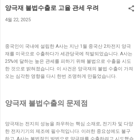
있다. 나나의 매입 금액은 무려 42억 원으로, 그녀의 새로운 보
양극재 불법수출로 고율 관세 우려
금자리는 기대와 흥미를 자아내고 있다. 배우 나나는 최근 활발
4월 22, 2025
히 활동하며 많은 인기를 끌고 있는 스타이다. 이번 고급 빌라
매입은 그녀가 연예계에서 쌓아온 성공의 성과를 보여주는 사
례로, 팬들에게도 긍정적인 반응을 얻고 있다. 나나의 부동산 투
자에 대한 관심은 그녀의 개인적인 재산이나 재정 상태에 대한
중국인이 국내에 설립한 A사는 지난 1월 중국산 2차전지 양극
궁금증을 불러일으키기도 했다. 한편, 나나는 고급 빌라를 매입
재를 미국으로 수출하다가 세관당국에 적발되었습니다. A사는
하면서 앞으로의 계획에 대한 이야기도 전했다. 그녀는 이를 통
25%에 달하는 높은 관세를 피하기 위해 불법으로 수출을 시도
해 안정된 생활 환경을 원하는 만큼 스스로의 삶을 더욱 풍요롭
한 것으로 밝혀졌습니다. 이 사건은 양극재의 불법 수출이 가져
게 만드는데 중점을 두고 있다고 전했다. 앞으로 그녀가 어떤 방
오는 심각한 영향을 다시 한번 조명하게 만들었습니다.
식으로 고급 빌라에서의 새 삶을 꾸려나갈지 많은 이들이 주목
하고 있다. 아르카디아 시그니처의 매력 '아르카디아 시그니
처'는 경기 구리시에 위치한 전원주택형 고급 빌라로, 자연과 조
양극재 불법수출의 문제점
화를 이루는 아름다운 환경 속에 자리잡고 있다. 이 빌라는 탁월
한 디자인과 고급스러운 인테리어로 유명하며, 다양한 편의 시
설을 갖추고 있어 주거 공간으로서의 매력을 높이고 있다. 특히,
양극재는 전지의 성능을 좌우하는 핵심 소재로, 전기차 및 다양
이 빌라는 넓은 공간과 개인적인 프라이버시를 중요시하는 모
한 전자기기의 제조에 필수적입니다. 이러한 중요성에도 불구
든 요소를 갖추고 있다. 나나가 선택한 아르카디아 시그니처는
하고, A사는 불법적인 방법으로 양극재를 수출하려고 시도했습