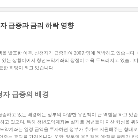
일으키기도 했다. 한편, 나나는 고급 빌라를 매입하면서 앞으로의 계
활 환경을 원하는 만큼 스스로의 삶을 더욱 풍요롭게 만드는데 중점을
급 빌라에서의 새 삶을 꾸려나갈지 많은 이들이 주목하고 있다. 아르
자 급증과 금리 하락 영향
 구리시에 위치한 전원주택형 고급 빌라로, 자연과 조화를 이루는 아
디자인과 고급스러운 인테리어로 유명하며, 다양한 편의 시설을 갖추고
이 빌라는 넓은 공간과 개인적인 프라이버시를 중요시하는 모든 요소를
스러우면서도 실용적인 면이 결합된 공간으로, 이곳에서의 생활은
을 발표한 이후, 신청자가 급증하여 200만명에 육박하고 있습니다.
된다. 더불어 ...
하고 있는 상황이어서 청년도약계좌의 장점이 더욱 두드러지고 있습니다
요한 희망이 되고 있습니다.
자 급증의 배경
증하고 있는 배경에는 정부의 다양한 유인책이 큰 역할을 하고 있습
화하고 있으며, 특히 청년도약계좌는 실제로 청년들이 자산 형성을 위
년도약계좌는 일정 금액을 투자하면 정부가 추가로 지원해주는 형태로 
어주는 효과를 가져옵니다. 또한, 정부의 유인책은 예·적금 금리가 