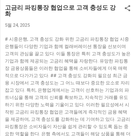
있다. 나나의 매입 금액은 무려 42억 원으로, 그녀의 새로운 보
고금리 파킹통장 협업으로 고객 충성도 강
금자리는 기대와 흥미를 자아내고 있다. 배우 나나는 최근 활발
화
히 활동하며 많은 인기를 끌고 있는 스타이다. 이번 고급 빌라
5월 24, 2025
매입은 그녀가 연예계에서 쌓아온 성공의 성과를 보여주는 사
례로, 팬들에게도 긍정적인 반응을 얻고 있다. 나나의 부동산 투
# 시중은행, 고객 충성도 강화 위한 고금리 파킹통장 협업 시중
자에 대한 관심은 그녀의 개인적인 재산이나 재정 상태에 대한
은행들이 다양한 기업과 함께 컬래버레이션 통장을 선보이며
궁금증을 불러일으키기도 했다. 한편, 나나는 고급 빌라를 매입
고객의 관심을 끌고 있다. 이들 통장은 특히 고객 충성도가 높은
하면서 앞으로의 계획에 대한 이야기도 전했다. 그녀는 이를 통
기업과 함께 제공되는 고금리 혜택을 자랑한다. 유망한 파킹통
해 안정된 생활 환경을 원하는 만큼 스스로의 삶을 더욱 풍요롭
장 금융상품들은 이러한 협업을 통해 소비자들에게 더욱 매력
게 만드는데 중점을 두고 있다고 전했다. 앞으로 그녀가 어떤 방
적으로 다가가고 있다. ## 고객 충성도 강화의 필요성 최근 금
식으로 고급 빌라에서의 새 삶을 꾸려나갈지 많은 이들이 주목
융 시장에서 고객 충성도는 그 어느 때보다 중요한 요소로 자리
하고 있다. 아르카디아 시그니처의 매력 '아르카디아 시그니
잡고 있다. 특히, 은행업계에서는 고객이 선호하는 기업과의 파
처'는 경기 구리시에 위치한 전원주택형 고급 빌라로, 자연과 조
트너십을 통해 고객의 신뢰를 확보하고, 지속적인 거래를 유도
화를 이루는 아름다운 환경 속에 자리잡고 있다. 이 빌라는 탁월
하기 위한 다양한 노력을 기울이고 있다. 이러한 필요성에서 시
한 디자인과 고급스러운 인테리어로 유명하며, 다양한 편의 시
작된 고금리 파킹통장 협업은 고객들에게 즉각적인 금융 혜택
설을 갖추고 있어 주거 공간으로서의 매력을 높이고 있다. 특히,
을 제공하며, 고객 충성도를 강화하는 데 기여하고 있다. 고금리
이 빌라는 넓은 공간과 개인적인 프라이버시를 중요시하는 모
파킹통장은 소비자들이 자산을 쉽게 관리할 수 있도록 돕는 중
든 요소를 갖추고 있다. 나나가 선택한 아르카디아 시그니처는
요한 역할을 한다. 은행 측에서도 고객들이 해당 상품을 통해 더