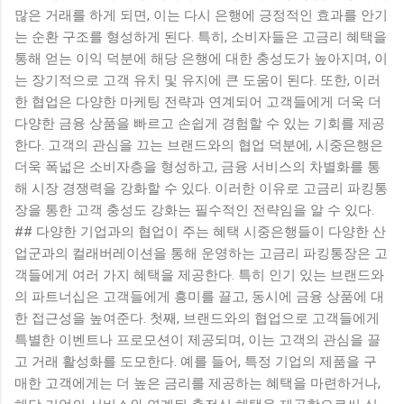
고급스러우면서도 실용적인 면이 결합된 공간으로, 이곳에서의
많은 거래를 하게 되면, 이는 다시 은행에 긍정적인 효과를 안기
생활은 그녀에게 편안하고 여유로운 일상을 제공할 것으로 기
는 순환 구조를 형성하게 된다. 특히, 소비자들은 고금리 혜택을
대된다. 더불어 ...
통해 얻는 이익 덕분에 해당 은행에 대한 충성도가 높아지며, 이
는 장기적으로 고객 유치 및 유지에 큰 도움이 된다. 또한, 이러
한 협업은 다양한 마케팅 전략과 연계되어 고객들에게 더욱 더
다양한 금융 상품을 빠르고 손쉽게 경험할 수 있는 기회를 제공
한다. 고객의 관심을 끄는 브랜드와의 협업 덕분에, 시중은행은
더욱 폭넓은 소비자층을 형성하고, 금융 서비스의 차별화를 통
해 시장 경쟁력을 강화할 수 있다. 이러한 이유로 고금리 파킹통
장을 통한 고객 충성도 강화는 필수적인 전략임을 알 수 있다.
## 다양한 기업과의 협업이 주는 혜택 시중은행들이 다양한 산
업군과의 컬래버레이션을 통해 운영하는 고금리 파킹통장은 고
객들에게 여러 가지 혜택을 제공한다. 특히 인기 있는 브랜드와
의 파트너십은 고객들에게 흥미를 끌고, 동시에 금융 상품에 대
한 접근성을 높여준다. 첫째, 브랜드와의 협업으로 고객들에게
특별한 이벤트나 프로모션이 제공되며, 이는 고객의 관심을 끌
고 거래 활성화를 도모한다. 예를 들어, 특정 기업의 제품을 구
매한 고객에게는 더 높은 금리를 제공하는 혜택을 마련하거나,