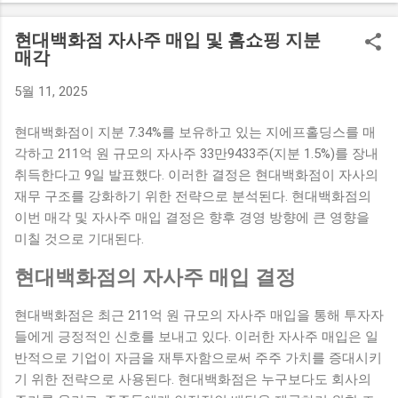
아 시그니처'라는 이름으로, 전원주택형 고급 빌라로 설계되어
있다. 나나의 매입 금액은 무려 42억 원으로, 그녀의 새로운 보
현대백화점 자사주 매입 및 홈쇼핑 지분
금자리는 기대와 흥미를 자아내고 있다. 배우 나나는 최근 활발
매각
히 활동하며 많은 인기를 끌고 있는 스타이다. 이번 고급 빌라
5월 11, 2025
매입은 그녀가 연예계에서 쌓아온 성공의 성과를 보여주는 사
례로, 팬들에게도 긍정적인 반응을 얻고 있다. 나나의 부동산 투
현대백화점이 지분 7.34%를 보유하고 있는 지에프홀딩스를 매
자에 대한 관심은 그녀의 개인적인 재산이나 재정 상태에 대한
각하고 211억 원 규모의 자사주 33만9433주(지분 1.5%)를 장내
궁금증을 불러일으키기도 했다. 한편, 나나는 고급 빌라를 매입
취득한다고 9일 발표했다. 이러한 결정은 현대백화점이 자사의
하면서 앞으로의 계획에 대한 이야기도 전했다. 그녀는 이를 통
재무 구조를 강화하기 위한 전략으로 분석된다. 현대백화점의
해 안정된 생활 환경을 원하는 만큼 스스로의 삶을 더욱 풍요롭
이번 매각 및 자사주 매입 결정은 향후 경영 방향에 큰 영향을
게 만드는데 중점을 두고 있다고 전했다. 앞으로 그녀가 어떤 방
미칠 것으로 기대된다.
식으로 고급 빌라에서의 새 삶을 꾸려나갈지 많은 이들이 주목
하고 있다. 아르카디아 시그니처의 매력 '아르카디아 시그니
현대백화점의 자사주 매입 결정
처'는 경기 구리시에 위치한 전원주택형 고급 빌라로, 자연과 조
화를 이루는 아름다운 환경 속에 자리잡고 있다. 이 빌라는 탁월
현대백화점은 최근 211억 원 규모의 자사주 매입을 통해 투자자
한 디자인과 고급스러운 인테리어로 유명하며, 다양한 편의 시
들에게 긍정적인 신호를 보내고 있다. 이러한 자사주 매입은 일
설을 갖추고 있어 주거 공간으로서의 매력을 높이고 있다. 특히,
반적으로 기업이 자금을 재투자함으로써 주주 가치를 증대시키
이 빌라는 넓은 공간과 개인적인 프라이버시를 중요시하는 모
기 위한 전략으로 사용된다. 현대백화점은 누구보다도 회사의
든 요소를 갖추고 있다. 나나가 선택한 아르카디아 시그니처는